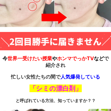
今
世界一受けたい授業
や
ホンマでっかTV
など
で
紹介され
忙しい女性たちの間で
人気爆発している
「シミの漂白剤」
と呼ばれている方法、知っていますか？？