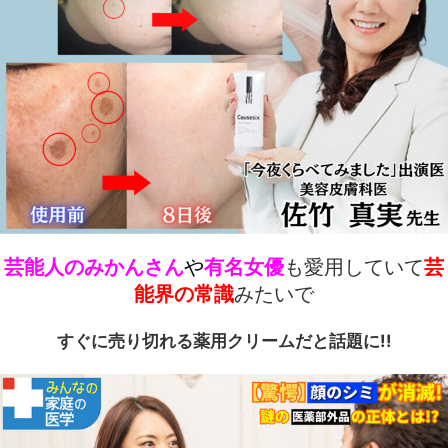
芸能人のみかんさん
や
有名女優
も愛用していて
芸
能界の常識
みたいで
すぐに売り切れる薬用クリームだと話題に!!