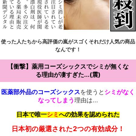
使った人たちから高評価の嵐がスゴくそれだけ人気の商品
なんです！
【衝撃】薬用コーズシックスでシミが無くな
る理由が凄すぎた...(震)
医薬部外品のコーズシックス
を使うと
シミがなく
なってしまう
理由は...
日本で唯一
シミ
への
効果を認められた
日本初の厳選された2つの有効成分！