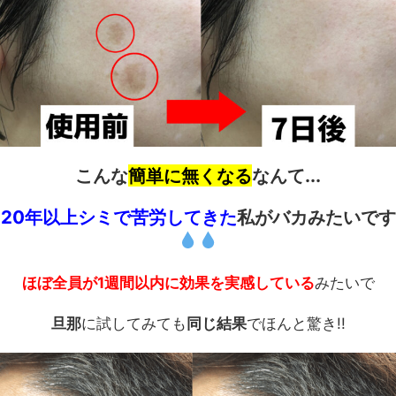
こんな
簡単に無くなる
なんて...
20年以上シミで苦労してきた
私がバカみたいです
ほぼ全員が1週間以内に効果を実感している
みたいで
旦那
に試してみても
同じ結果
でほんと驚き!!