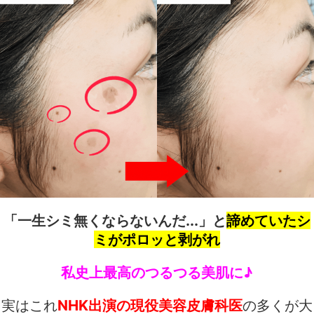
「一生シミ無くならないんだ...」と
諦めていたシ
ミがポロッと剥がれ
私史上最高のつるつる美肌に♪
実はこれ
NHK出演の現役美容皮膚科医
の多くが大